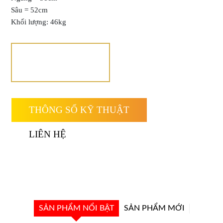
Sâu = 52cm
Khối lượng: 46kg
THÔNG SỐ KỸ THUẬT
LIÊN HỆ
SẢN PHẨM NỔI BẬT
SẢN PHẨM MỚI