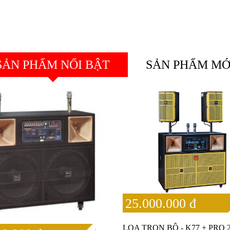
SẢN PHẨM NỔI BẬT
SẢN PHẨM MỚ
25.000.000 đ
LOA TRỌN BỘ - K77 + PRO 