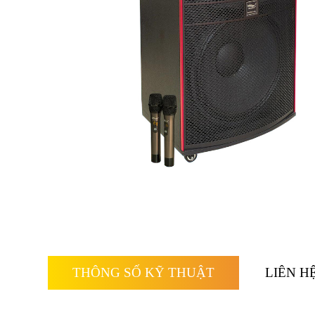
THÔNG SỐ KỸ THUẬT
LIÊN H