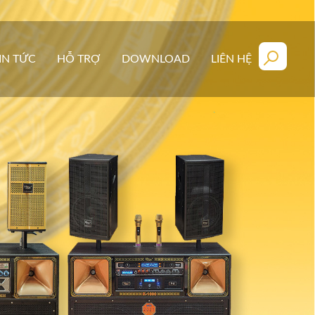
IN TỨC
HỖ TRỢ
DOWNLOAD
LIÊN HỆ