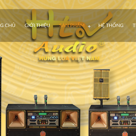
G CHỦ
GIỚI THIỆU
SẢN PHẨM
HỆ THỐNG
T