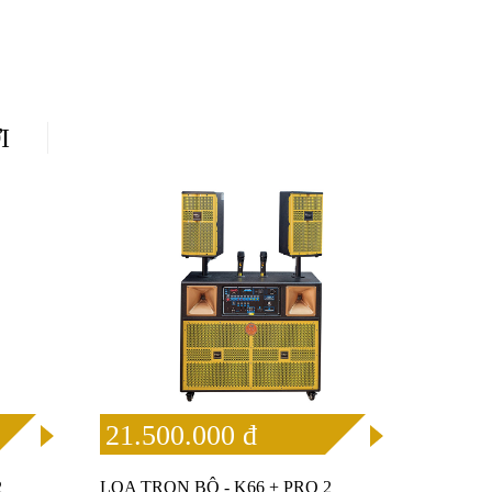
I
21.500.000 đ
2
LOA TRỌN BỘ - K66 + PRO 2