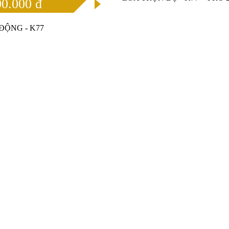
00.000 đ
ĐỘNG - K77